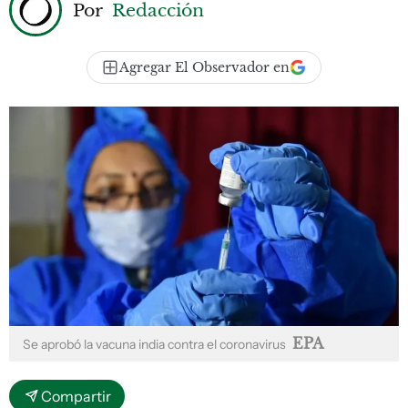
Por
Redacción
Agregar El Observador en
EPA
Se aprobó la vacuna india contra el coronavirus
Compartir