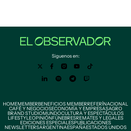
Siguenos en:
HOME
MEMBER
BENEFICIOS MEMBER
REFERÍ
NACIONAL
CAFÉ Y NEGOCIOS
ECONOMÍA Y EMPRESAS
AGRO
BRAND STUDIO
MUNDO
CULTURA Y ESPECTÁCULOS
LIFESTYLE
OPINIÓN
FÚNEBRES
REMATES Y LEGALES
EDICIONES ESPECIALES
PUBLICACIONES
NEWSLETTERS
ARGENTINA
ESPAÑA
ESTADOS UNIDOS