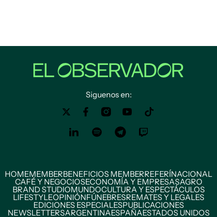
Siguenos en:
HOME
MEMBER
BENEFICIOS MEMBER
REFERÍ
NACIONAL
CAFÉ Y NEGOCIOS
ECONOMÍA Y EMPRESAS
AGRO
BRAND STUDIO
MUNDO
CULTURA Y ESPECTÁCULOS
LIFESTYLE
OPINIÓN
FÚNEBRES
REMATES Y LEGALES
EDICIONES ESPECIALES
PUBLICACIONES
NEWSLETTERS
ARGENTINA
ESPAÑA
ESTADOS UNIDOS