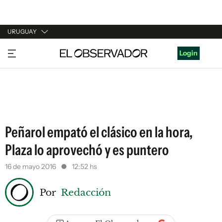
URUGUAY
URUGUAY
Login
ARGENTINA
ESPAÑA
ESTADOS UNIDOS
Peñarol empató el clásico en la hora,
Plaza lo aprovechó y es puntero
16 de mayo 2016
12:52 hs
Por
Redacción