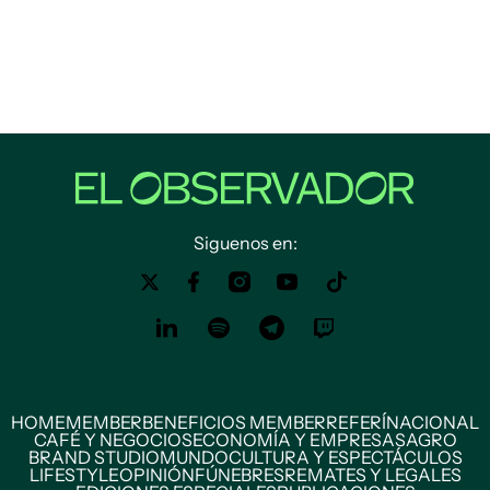
Siguenos en:
HOME
MEMBER
BENEFICIOS MEMBER
REFERÍ
NACIONAL
CAFÉ Y NEGOCIOS
ECONOMÍA Y EMPRESAS
AGRO
BRAND STUDIO
MUNDO
CULTURA Y ESPECTÁCULOS
LIFESTYLE
OPINIÓN
FÚNEBRES
REMATES Y LEGALES