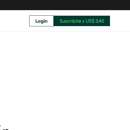
Login
Suscribite x US$ 3,45
uscríbete ahora a El Observador y elegí hasta
donde llegar.
Suscribite x US$ 3,45