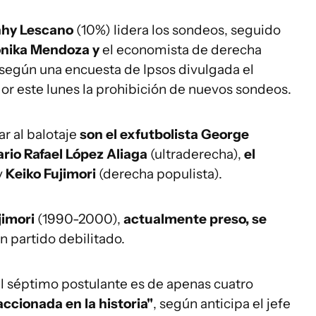
hy Lescano
(10%) lidera los sondeos, seguido
nika Mendoza y
el economista de derecha
según una encuesta de Ipsos divulgada el
or este lunes la prohibición de nuevos sondeos.
r al balotaje
son el exfutbolista George
rio Rafael López Aliaga
(ultraderecha),
el
y
Keiko Fujimori
(derecha populista).
jimori
(1990-2000),
actualmente preso, se
n partido debilitado.
l séptimo postulante es de apenas cuatro
accionada en la historia"
, según anticipa el jefe