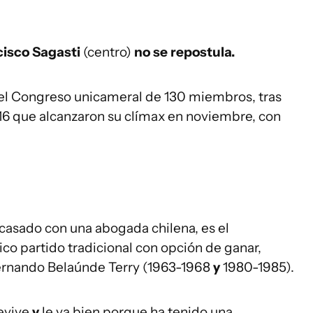
isco Sagasti
(centro)
no se repostula.
l Congreso unicameral de 130 miembros, tras
016 que alcanzaron su clímax en noviembre, con
asado con una abogada chilena, es el
co partido tradicional con opción de ganar,
Fernando Belaúnde Terry (1963-1968
y
1980-1985).
revive
y
le va bien porque ha tenido una