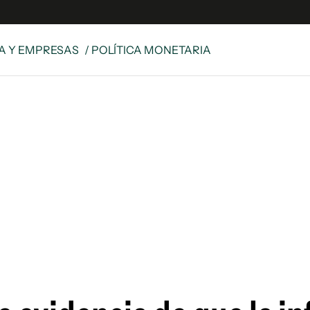
A Y EMPRESAS
/ POLÍTICA MONETARIA
e
S
n
es
Siguenos en:
 y Legales
es especiales
ciones
ters
ina
 Unidos