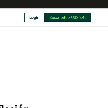
Login
Suscribite x US$ 3,45
uscríbete ahora a El Observador y elegí hasta
donde llegar.
Suscribite x US$ 3,45