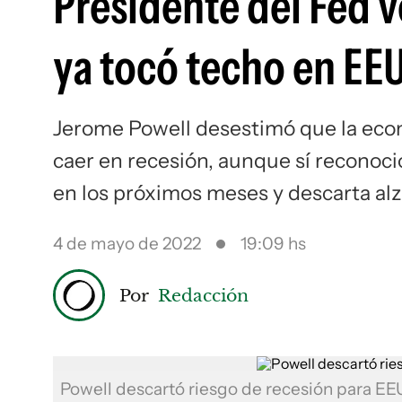
Presidente del Fed v
ya tocó techo en EE
Jerome Powell desestimó que la eco
caer en recesión, aunque sí reconoci
en los próximos meses y descarta alz
4 de mayo de 2022
19:09 hs
Por
Redacción
Powell descartó riesgo de recesión para E