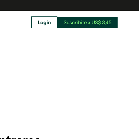
Login
Suscribite x US$ 3,45
uscríbete ahora a El Observador y elegí hasta
donde llegar.
Suscribite x US$ 3,45