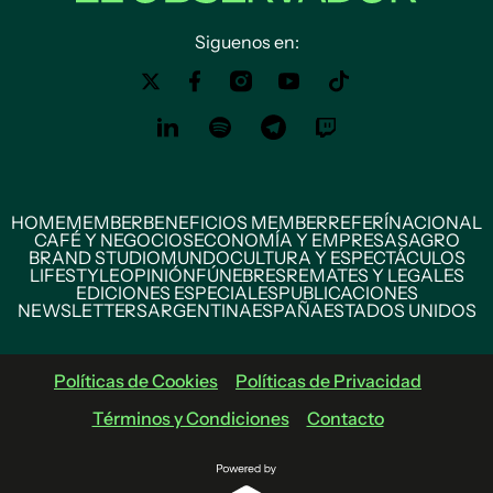
Siguenos en:
HOME
MEMBER
BENEFICIOS MEMBER
REFERÍ
NACIONAL
CAFÉ Y NEGOCIOS
ECONOMÍA Y EMPRESAS
AGRO
BRAND STUDIO
MUNDO
CULTURA Y ESPECTÁCULOS
LIFESTYLE
OPINIÓN
FÚNEBRES
REMATES Y LEGALES
EDICIONES ESPECIALES
PUBLICACIONES
NEWSLETTERS
ARGENTINA
ESPAÑA
ESTADOS UNIDOS
Políticas de Cookies
Políticas de Privacidad
Términos y Condiciones
Contacto