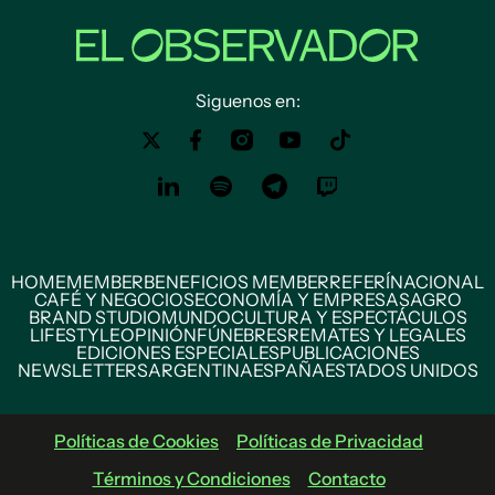
Siguenos en:
HOME
MEMBER
BENEFICIOS MEMBER
REFERÍ
NACIONAL
CAFÉ Y NEGOCIOS
ECONOMÍA Y EMPRESAS
AGRO
BRAND STUDIO
MUNDO
CULTURA Y ESPECTÁCULOS
LIFESTYLE
OPINIÓN
FÚNEBRES
REMATES Y LEGALES
EDICIONES ESPECIALES
PUBLICACIONES
NEWSLETTERS
ARGENTINA
ESPAÑA
ESTADOS UNIDOS
Políticas de Cookies
Políticas de Privacidad
Términos y Condiciones
Contacto