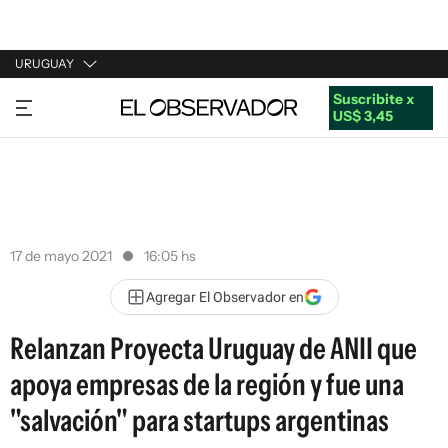
URUGUAY
Suscribite x
URUGUAY
US$ 3,45
ARGENTINA
ESPAÑA
ESTADOS UNIDOS
17 de mayo 2021
16:05 hs
Agregar El Observador en
Relanzan Proyecta Uruguay de ANII que
apoya empresas de la región y fue una
"salvación" para startups argentinas