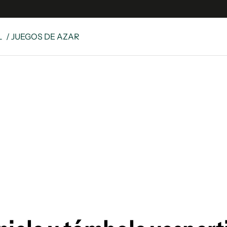
L
/ JUEGOS DE AZAR
e
S
n
es
Siguenos en:
 y Legales
es especiales
ciones
ters
ina
 Unidos