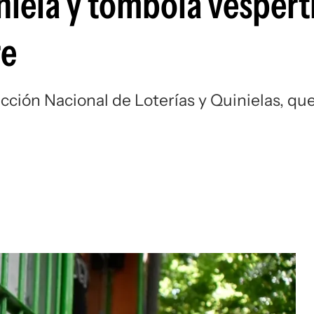
niela y tómbola vespert
re
ección Nacional de Loterías y Quinielas, qu