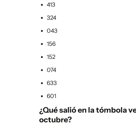
413
324
043
156
152
074
633
601
¿Qué salió en la tómbola v
octubre?