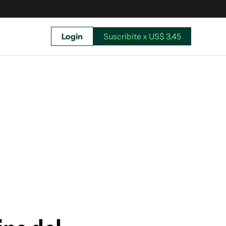
Login
Suscribite x US$ 3,45
uscríbete ahora a El Observador y elegí hasta
donde llegar.
Suscribite x US$ 3,45