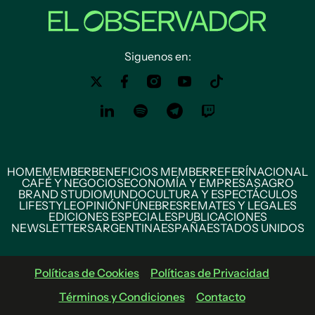
Siguenos en:
HOME
MEMBER
BENEFICIOS MEMBER
REFERÍ
NACIONAL
CAFÉ Y NEGOCIOS
ECONOMÍA Y EMPRESAS
AGRO
BRAND STUDIO
MUNDO
CULTURA Y ESPECTÁCULOS
LIFESTYLE
OPINIÓN
FÚNEBRES
REMATES Y LEGALES
EDICIONES ESPECIALES
PUBLICACIONES
NEWSLETTERS
ARGENTINA
ESPAÑA
ESTADOS UNIDOS
Políticas de Cookies
Políticas de Privacidad
Términos y Condiciones
Contacto