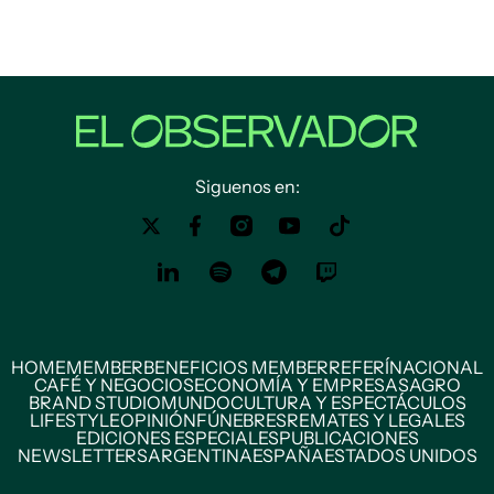
Siguenos en:
HOME
MEMBER
BENEFICIOS MEMBER
REFERÍ
NACIONAL
CAFÉ Y NEGOCIOS
ECONOMÍA Y EMPRESAS
AGRO
BRAND STUDIO
MUNDO
CULTURA Y ESPECTÁCULOS
LIFESTYLE
OPINIÓN
FÚNEBRES
REMATES Y LEGALES
EDICIONES ESPECIALES
PUBLICACIONES
NEWSLETTERS
ARGENTINA
ESPAÑA
ESTADOS UNIDOS