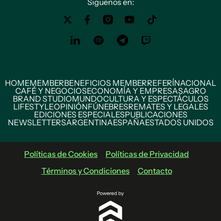
Siguenos en:
HOME
MEMBER
BENEFICIOS MEMBER
REFERÍ
NACIONAL
CAFÉ Y NEGOCIOS
ECONOMÍA Y EMPRESAS
AGRO
BRAND STUDIO
MUNDO
CULTURA Y ESPECTÁCULOS
LIFESTYLE
OPINIÓN
FÚNEBRES
REMATES Y LEGALES
EDICIONES ESPECIALES
PUBLICACIONES
NEWSLETTERS
ARGENTINA
ESPAÑA
ESTADOS UNIDOS
Políticas de Cookies
Políticas de Privacidad
Términos y Condiciones
Contacto