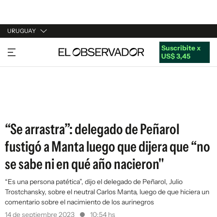
URUGUAY
Suscribite x
URUGUAY
US$ 3,45
ARGENTINA
ESPAÑA
ESTADOS UNIDOS
“Se arrastra”: delegado de Peñarol
fustigó a Manta luego que dijera que “no
se sabe ni en qué año nacieron"
“Es una persona patética”, dijo el delegado de Peñarol, Julio
Trostchansky, sobre el neutral Carlos Manta, luego de que hiciera un
comentario sobre el nacimiento de los aurinegros
14 de septiembre 2023
10:54 hs