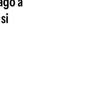
ago a
si
l