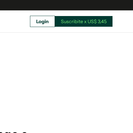
Login
Suscribite x US$ 3,45
uscríbete ahora a El Observador y elegí hasta
donde llegar.
Suscribite x US$ 3,45