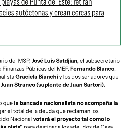
layas de Punta del Este: retiran
pecies autóctonas y crean cercas para
ario del MSP,
José Luis Satdjian,
el subsecretario
e Finanzas Públicas del MEF,
Fernando Blanco
,
nalista
Graciela Bianchi
y los dos senadores que
 Juan Straneo (suplente de Juan Sartori).
jo que
la bancada nacionalista no acompaña la
ar el total de la deuda que reclaman los
rtido Nacional
votará el proyecto tal como lo
ás plata"
para destinar a los adeudos de Casa