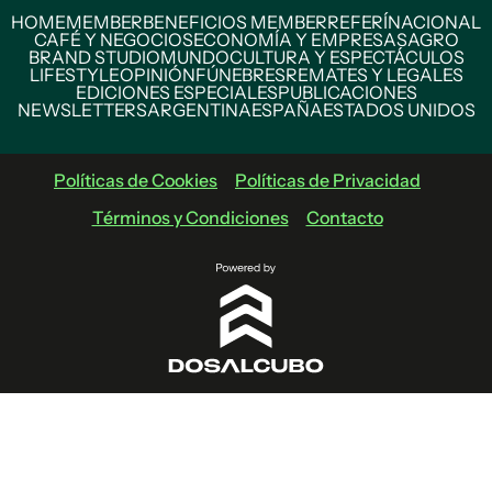
HOME
MEMBER
BENEFICIOS MEMBER
REFERÍ
NACIONAL
CAFÉ Y NEGOCIOS
ECONOMÍA Y EMPRESAS
AGRO
BRAND STUDIO
MUNDO
CULTURA Y ESPECTÁCULOS
LIFESTYLE
OPINIÓN
FÚNEBRES
REMATES Y LEGALES
EDICIONES ESPECIALES
PUBLICACIONES
NEWSLETTERS
ARGENTINA
ESPAÑA
ESTADOS UNIDOS
Políticas de Cookies
Políticas de Privacidad
Términos y Condiciones
Contacto