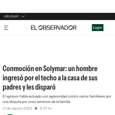
URUGUAY
URUGUAY
Login
ARGENTINA
ESPAÑA
ESTADOS UNIDOS
Conmoción en Solymar: un hombre
ingresó por el techo a la casa de sus
padres y les disparó
El agresor había actuado con agresividad contra varios familiares por
una disputa por unos terrenos de la familia
21 de agosto 2023
9:37 hs