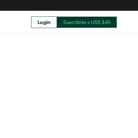
Login
Suscribite x US$ 3,45
uscríbete ahora a El Observador y elegí hasta
donde llegar.
Suscribite x US$ 3,45