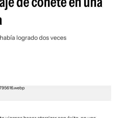
aje de cohete en una
a
 había logrado dos veces