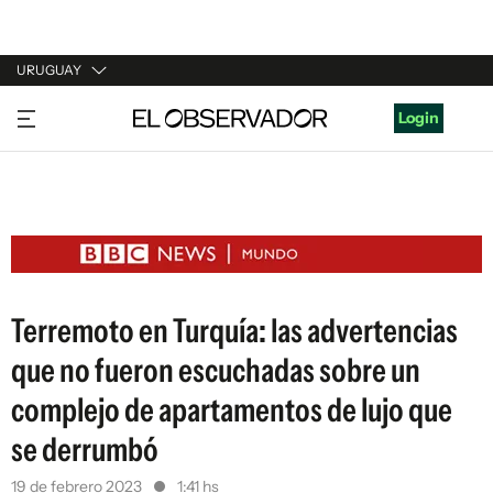
URUGUAY
URUGUAY
Login
ARGENTINA
ESPAÑA
ESTADOS UNIDOS
Terremoto en Turquía: las advertencias
que no fueron escuchadas sobre un
complejo de apartamentos de lujo que
se derrumbó
19 de febrero 2023
1:41 hs