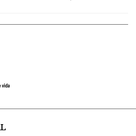
e vida
AL