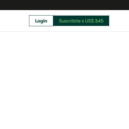
Login
Suscribite x US$ 3,45
uscríbete ahora a El Observador y elegí hasta
donde llegar.
Suscribite x US$ 3,45