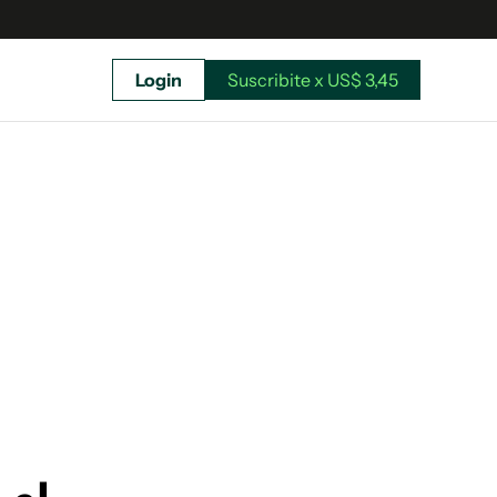
Login
Suscribite x US$ 3,45
uscríbete ahora a El Observador y elegí hasta
donde llegar.
Suscribite x US$ 3,45