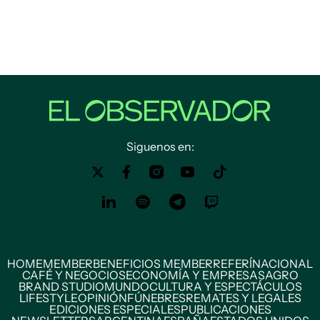
Siguenos en:
HOME
MEMBER
BENEFICIOS MEMBER
REFERÍ
NACIONAL
CAFÉ Y NEGOCIOS
ECONOMÍA Y EMPRESAS
AGRO
BRAND STUDIO
MUNDO
CULTURA Y ESPECTÁCULOS
LIFESTYLE
OPINIÓN
FÚNEBRES
REMATES Y LEGALES
EDICIONES ESPECIALES
PUBLICACIONES