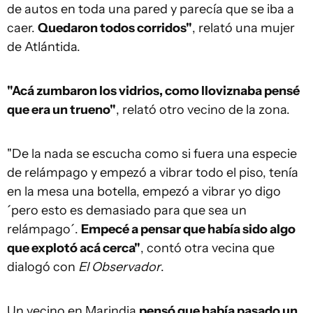
de autos en toda una pared y parecía que se iba a
caer.
Quedaron todos corridos"
, relató una mujer
de Atlántida.
"Acá zumbaron los vidrios, como lloviznaba pensé
que era un trueno"
, relató otro vecino de la zona.
"De la nada se escucha como si fuera una especie
de relámpago y empezó a vibrar todo el piso, tenía
en la mesa una botella, empezó a vibrar yo digo
´pero esto es demasiado para que sea un
relámpago´.
Empecé a pensar que había sido algo
que explotó acá cerca"
, contó otra vecina que
dialogó con
El Observador
.
Un vecino en Marindia
pensó que había pasado un