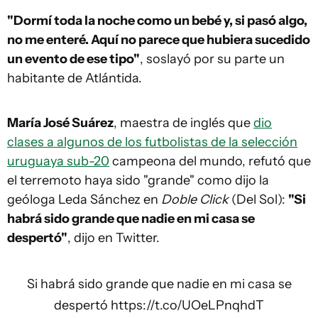
"Dormí toda la noche como un bebé y, si pasó algo,
no me enteré. Aquí no parece que hubiera sucedido
un evento de ese tipo"
, soslayó por su parte un
habitante de Atlántida.
María José Suárez
, maestra de inglés que
dio
clases a algunos de los futbolistas de la selección
uruguaya sub-20
campeona del mundo, refutó que
el terremoto haya sido "grande" como dijo la
geóloga Leda Sánchez en
Doble Click
(Del Sol):
"Si
habrá sido grande que nadie en mi casa se
despertó"
, dijo en Twitter.
Si habrá sido grande que nadie en mi casa se
despertó
https://t.co/UOeLPnqhdT