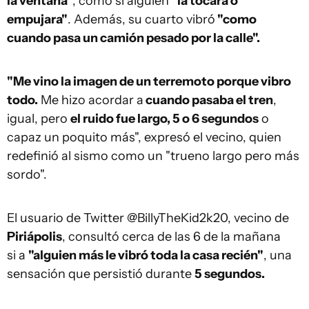
la ventana"
, como si alguien
"la tocara o
empujara"
. Además, su cuarto vibró
"como
cuando pasa un camión pesado por la calle".
"Me vino la imagen de un terremoto porque vibro
todo.
Me hizo acordar a
cuando pasaba el tren
,
igual, pero
el ruido fue largo, 5 o 6 segundos
o
capaz un poquito más", expresó el vecino, quien
redefinió al sismo como un "trueno largo pero más
sordo".
El usuario de Twitter @BillyTheKid2k20, vecino de
Piriápolis
, consultó cerca de las 6 de la mañana
si a
"alguien más le vibró toda la casa recién"
, una
sensación que persistió durante
5 segundos.