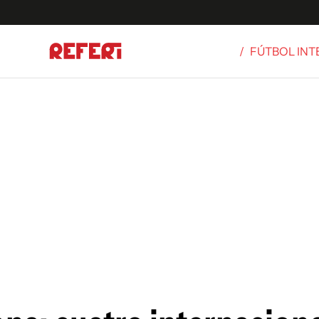
/
FÚTBOL IN
Olímpicos
S
tbol
g
ortivo