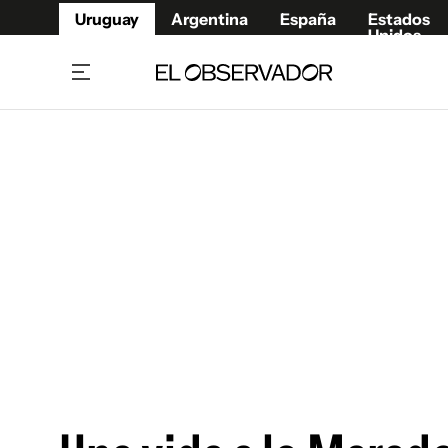
Uruguay
Argentina
España
Estados
Unidos
Home
Juegos 
Referí
Rugby
Fútbol
Básque
Mundial 2026
Tenis
Resultados Deportivos
Runnin
Fútbol internacional
Polidep
Copa Libertadores
Motor