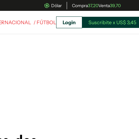
Dólar
Compra
37,20
Venta
39,70
TERNACIONAL
/ FÚTBOL
Login
Suscribite x US$ 3,45
uscríbete ahora a El Observador y elegí hasta
donde llegar.
Suscribite x US$ 3,45