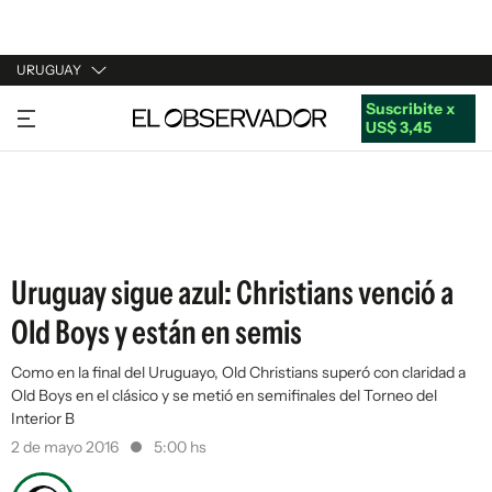
URUGUAY
Suscribite x
URUGUAY
US$ 3,45
ARGENTINA
ESPAÑA
ESTADOS UNIDOS
Uruguay sigue azul: Christians venció a
Old Boys y están en semis
Como en la final del Uruguayo, Old Christians superó con claridad a
Old Boys en el clásico y se metió en semifinales del Torneo del
Interior B
2 de mayo 2016
5:00 hs