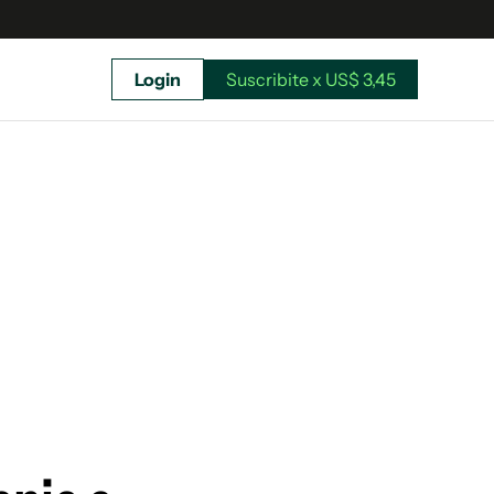
Login
Suscribite x US$ 3,45
uscríbete ahora a El Observador y elegí hasta
donde llegar.
Suscribite x US$ 3,45