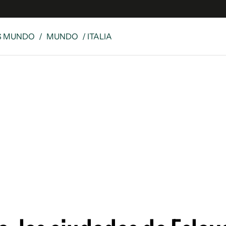
S MUNDO
/
MUNDO
/ ITALIA
e
S
n
es
Siguenos en:
 y Legales
es especiales
ciones
ters
ina
 Unidos