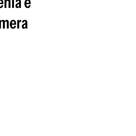
enia e
imera