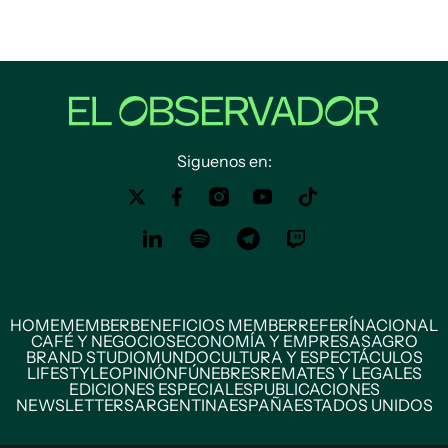
Siguenos en:
HOME
MEMBER
BENEFICIOS MEMBER
REFERÍ
NACIONAL
CAFÉ Y NEGOCIOS
ECONOMÍA Y EMPRESAS
AGRO
BRAND STUDIO
MUNDO
CULTURA Y ESPECTÁCULOS
LIFESTYLE
OPINIÓN
FÚNEBRES
REMATES Y LEGALES
EDICIONES ESPECIALES
PUBLICACIONES
NEWSLETTERS
ARGENTINA
ESPAÑA
ESTADOS UNIDOS