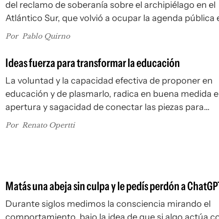
del reclamo de soberanía sobre el archipiélago en el
Atlántico Sur, que volvió a ocupar la agenda pública 
últimas semanas
Por
Pablo Quirno
Ideas fuerza para transformar la educación
La voluntad y la capacidad efectiva de proponer en
educación y de plasmarlo, radica en buena medida e
apertura y sagacidad de conectar las piezas para
responder a desafíos que son inherentemente comp
Por
Renato Opertti
Matás una abeja sin culpa y le pedís perdón a ChatGP
Durante siglos medimos la consciencia mirando el
comportamiento, bajo la idea de que si algo actúa c