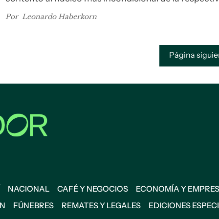
hinchada. Y a veces ni siquiera eso.
Por
Leonardo Haberkorn
Página sigui
NACIONAL
CAFÉ Y NEGOCIOS
ECONOMÍA Y EMPRE
ÓN
FÚNEBRES
REMATES Y LEGALES
EDICIONES ESPEC