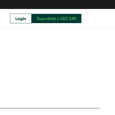
Login
Suscribite x US$ 3,45
uscríbete ahora a El Observador y elegí hasta
donde llegar.
Suscribite x US$ 3,45