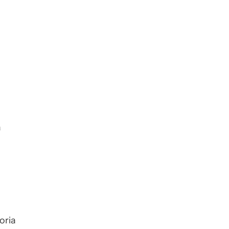
a
rror?
oria