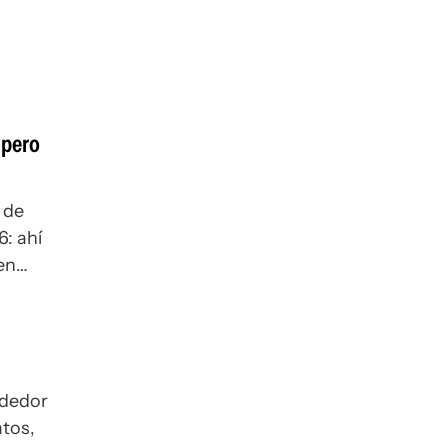
¿pero
 de
6: ahí
en
ededor
atos,