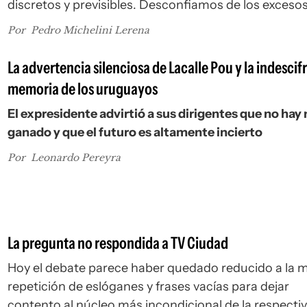
discretos y previsibles. Desconfiamos de los excesos
las grandes proclamas y, muchas veces, también de 
Por
Pedro Michelini Lerena
grandes ambiciones.
La advertencia silenciosa de Lacalle Pou y la indescif
memoria de los uruguayos
El expresidente advirtió a sus dirigentes que no hay
ganado y que el futuro es altamente incierto
Por
Leonardo Pereyra
La pregunta no respondida a TV Ciudad
Hoy el debate parece haber quedado reducido a la 
repetición de eslóganes y frases vacías para dejar
contento al núcleo más incondicional de la respecti