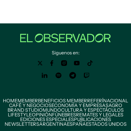
Siguenos en:
HOME
MEMBER
BENEFICIOS MEMBER
REFERÍ
NACIONAL
CAFÉ Y NEGOCIOS
ECONOMÍA Y EMPRESAS
AGRO
BRAND STUDIO
MUNDO
CULTURA Y ESPECTÁCULOS
LIFESTYLE
OPINIÓN
FÚNEBRES
REMATES Y LEGALES
EDICIONES ESPECIALES
PUBLICACIONES
NEWSLETTERS
ARGENTINA
ESPAÑA
ESTADOS UNIDOS