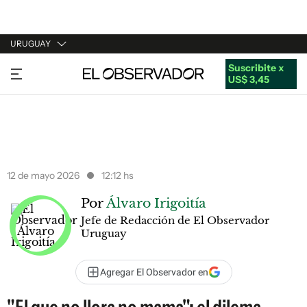
URUGUAY
Suscribite x
URUGUAY
US$ 3,45
ARGENTINA
ESPAÑA
ESTADOS UNIDOS
12 de mayo 2026
12:12 hs
Por
Álvaro Irigoitía
Jefe de Redacción de El Observador
Uruguay
Agregar El Observador en