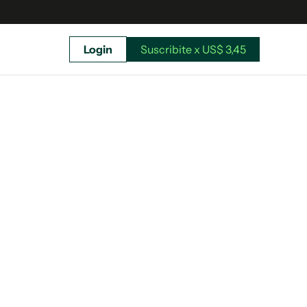
Login
Suscribite x US$ 3,45
uscríbete ahora a El Observador y elegí hasta
donde llegar.
Suscribite x US$ 3,45