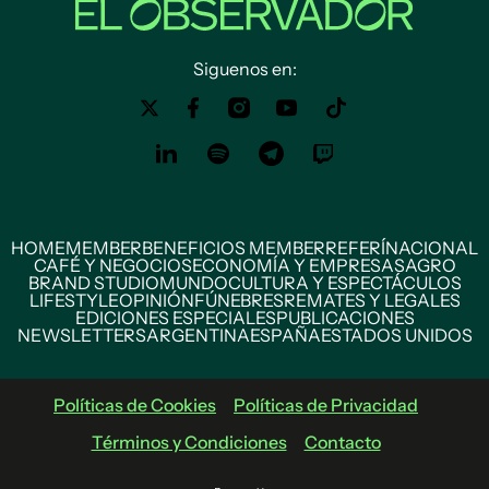
Siguenos en:
HOME
MEMBER
BENEFICIOS MEMBER
REFERÍ
NACIONAL
CAFÉ Y NEGOCIOS
ECONOMÍA Y EMPRESAS
AGRO
BRAND STUDIO
MUNDO
CULTURA Y ESPECTÁCULOS
LIFESTYLE
OPINIÓN
FÚNEBRES
REMATES Y LEGALES
EDICIONES ESPECIALES
PUBLICACIONES
NEWSLETTERS
ARGENTINA
ESPAÑA
ESTADOS UNIDOS
Políticas de Cookies
Políticas de Privacidad
Términos y Condiciones
Contacto