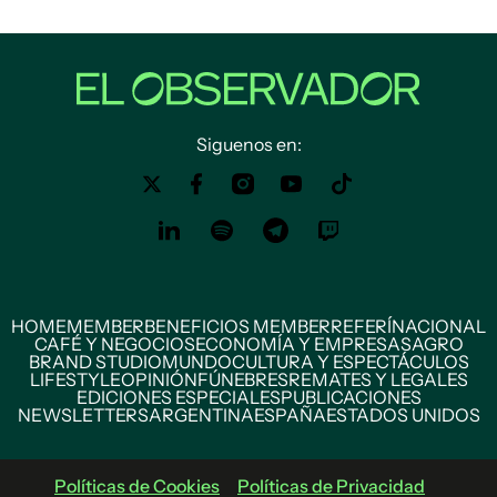
Siguenos en:
HOME
MEMBER
BENEFICIOS MEMBER
REFERÍ
NACIONAL
CAFÉ Y NEGOCIOS
ECONOMÍA Y EMPRESAS
AGRO
BRAND STUDIO
MUNDO
CULTURA Y ESPECTÁCULOS
LIFESTYLE
OPINIÓN
FÚNEBRES
REMATES Y LEGALES
EDICIONES ESPECIALES
PUBLICACIONES
NEWSLETTERS
ARGENTINA
ESPAÑA
ESTADOS UNIDOS
Políticas de Cookies
Políticas de Privacidad