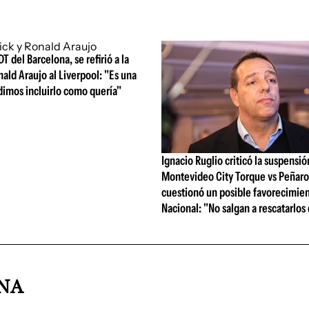
DT del Barcelona, se refirió a la
nald Araujo al Liverpool: "Es una
dimos incluirlo como quería"
Ignacio Ruglio criticó la suspensió
Montevideo City Torque vs Peñarol
cuestionó un posible favorecimien
Nacional: "No salgan a rescatarlos
INA