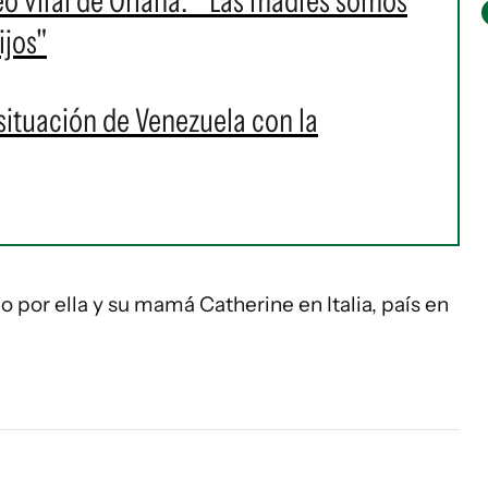
eo viral de Oriana: " Las madres somos
ijos"
situación de Venezuela con la
o por ella y su mamá Catherine en Italia, país en