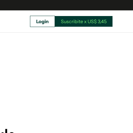
Login
Suscribite x US$ 3,45
uscríbete ahora a El Observador y elegí hasta
donde llegar.
Suscribite x US$ 3,45