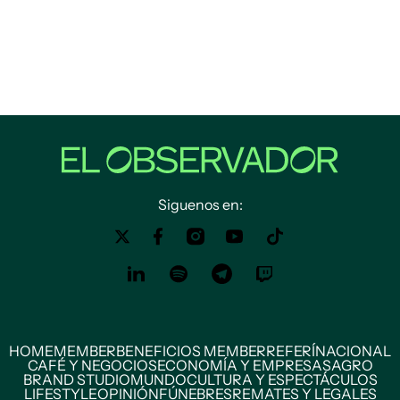
Siguenos en:
HOME
MEMBER
BENEFICIOS MEMBER
REFERÍ
NACIONAL
CAFÉ Y NEGOCIOS
ECONOMÍA Y EMPRESAS
AGRO
BRAND STUDIO
MUNDO
CULTURA Y ESPECTÁCULOS
LIFESTYLE
OPINIÓN
FÚNEBRES
REMATES Y LEGALES