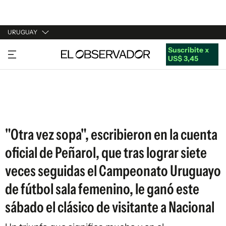
URUGUAY
Suscribite x
URUGUAY
US$ 3,45
ARGENTINA
ESPAÑA
ESTADOS UNIDOS
"Otra vez sopa", escribieron en la cuenta
oficial de Peñarol, que tras lograr siete
veces seguidas el Campeonato Uruguayo
de fútbol sala femenino, le ganó este
sábado el clásico de visitante a Nacional