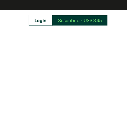
Login
Suscribite x US$ 3,45
uscríbete ahora a El Observador y elegí hasta
donde llegar.
Suscribite x US$ 3,45