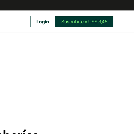
Login
Suscribite x US$ 3,45
uscríbete ahora a El Observador y elegí hasta
donde llegar.
Suscribite x US$ 3,45