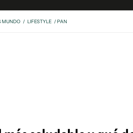
S MUNDO
/
LIFESTYLE
/ PAN
e
S
n
es
Siguenos en:
 y Legales
es especiales
ciones
ters
ina
 Unidos