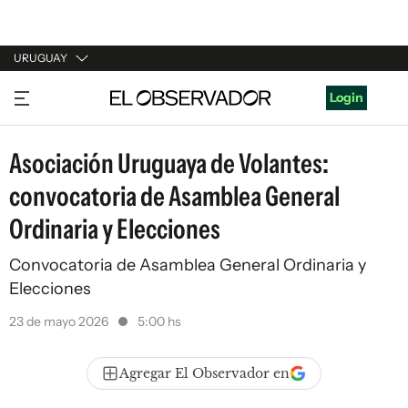
URUGUAY
URUGUAY
Login
ARGENTINA
Asociación Uruguaya de Volantes:
ESPAÑA
convocatoria de Asamblea General
ESTADOS UNIDOS
Ordinaria y Elecciones
Convocatoria de Asamblea General Ordinaria y
Elecciones
23 de mayo 2026
5:00 hs
Agregar El Observador en