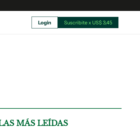
Login
Suscribite x US$ 3,45
uscríbete ahora a El Observador y elegí hasta
donde llegar.
LAS MÁS LEÍDAS
Suscribite x US$ 3,45