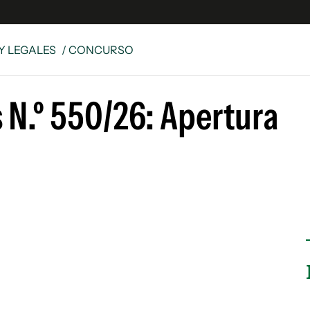
Y LEGALES
/ CONCURSO
e
S
 N.º 550/26: Apertura
n
es
Siguenos en:
 y Legales
es especiales
ciones
ters
ina
 Unidos