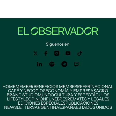
Siguenos en:
HOME
MEMBER
BENEFICIOS MEMBER
REFERÍ
NACIONAL
CAFÉ Y NEGOCIOS
ECONOMÍA Y EMPRESAS
AGRO
BRAND STUDIO
MUNDO
CULTURA Y ESPECTÁCULOS
LIFESTYLE
OPINIÓN
FÚNEBRES
REMATES Y LEGALES
EDICIONES ESPECIALES
PUBLICACIONES
NEWSLETTERS
ARGENTINA
ESPAÑA
ESTADOS UNIDOS