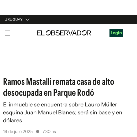
URUGUAY
URUGUAY
Login
ARGENTINA
ESPAÑA
ESTADOS UNIDOS
Ramos Mastalli remata casa de alto
desocupada en Parque Rodó
El inmueble se encuentra sobre Lauro Müller
esquina Juan Manuel Blanes; será sin base y en
dólares
19 de julio 2025
7:30 hs