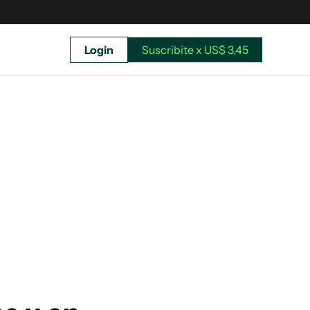
Login
Suscribite x US$ 3,45
uscríbete ahora a El Observador y elegí hasta
donde llegar.
Suscribite x US$ 3,45