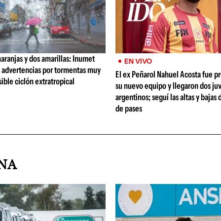
naranjas y dos amarillas: Inumet
EN VIVO
s advertencias por tormentas muy
El ex Peñarol Nahuel Acosta fue p
sible ciclón extratropical
su nuevo equipo y llegaron dos ju
argentinos; seguí las altas y bajas
de pases
INA