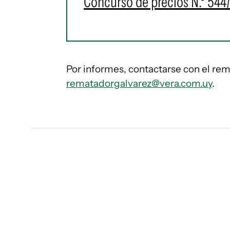
Concurso de precios N.º 544/
Por informes, contactarse con el rema
rematadorgalvarez@vera.com.uy
.