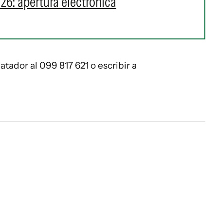
26: apertura electrónica
tador al 099 817 621 o escribir a