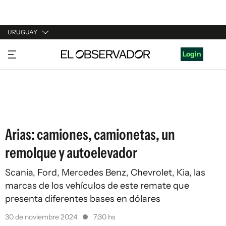
URUGUAY
URUGUAY
Login
ARGENTINA
ESPAÑA
ESTADOS UNIDOS
Arias: camiones, camionetas, un
remolque y autoelevador
Scania, Ford, Mercedes Benz, Chevrolet, Kia, las
marcas de los vehículos de este remate que
presenta diferentes bases en dólares
30 de noviembre 2024
7:30 hs