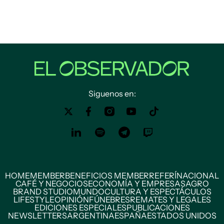
Siguenos en:
HOME
MEMBER
BENEFICIOS MEMBER
REFERÍ
NACIONAL
CAFÉ Y NEGOCIOS
ECONOMÍA Y EMPRESAS
AGRO
BRAND STUDIO
MUNDO
CULTURA Y ESPECTÁCULOS
LIFESTYLE
OPINIÓN
FÚNEBRES
REMATES Y LEGALES
EDICIONES ESPECIALES
PUBLICACIONES
NEWSLETTERS
ARGENTINA
ESPAÑA
ESTADOS UNIDOS