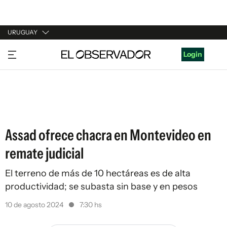
URUGUAY
URUGUAY
Login
ARGENTINA
ESPAÑA
ESTADOS UNIDOS
Assad ofrece chacra en Montevideo en
remate judicial
El terreno de más de 10 hectáreas es de alta
productividad; se subasta sin base y en pesos
10 de agosto 2024
7:30 hs