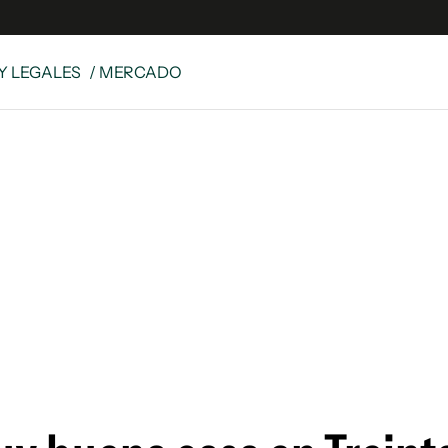
Y LEGALES
/ MERCADO
e
S
n
es
Siguenos en:
 y Legales
es especiales
ciones
ters
ina
 Unidos