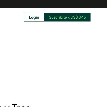
Login
Suscribite x US$ 3,45
uscríbete ahora a El Observador y elegí hasta
donde llegar.
Suscribite x US$ 3,45