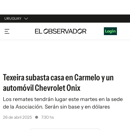
URUGUAY
URUGUAY
Login
ARGENTINA
ESPAÑA
ESTADOS UNIDOS
Texeira subasta casa en Carmelo y un
automóvil Chevrolet Onix
Los remates tendrán lugar este martes en la sede
de la Asociación. Serán sin base y en dólares
26 de abril 2025
7:30 hs