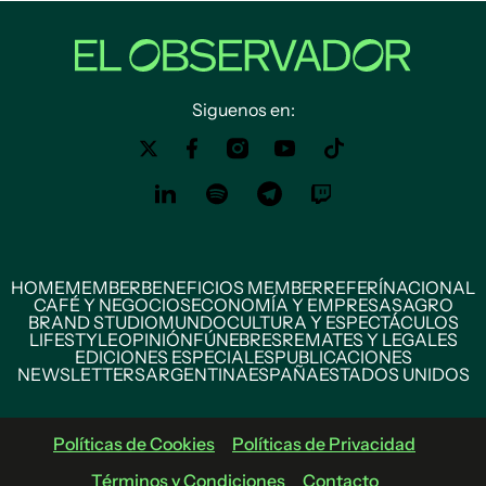
Siguenos en:
HOME
MEMBER
BENEFICIOS MEMBER
REFERÍ
NACIONAL
CAFÉ Y NEGOCIOS
ECONOMÍA Y EMPRESAS
AGRO
BRAND STUDIO
MUNDO
CULTURA Y ESPECTÁCULOS
LIFESTYLE
OPINIÓN
FÚNEBRES
REMATES Y LEGALES
EDICIONES ESPECIALES
PUBLICACIONES
NEWSLETTERS
ARGENTINA
ESPAÑA
ESTADOS UNIDOS
Políticas de Cookies
Políticas de Privacidad
Términos y Condiciones
Contacto