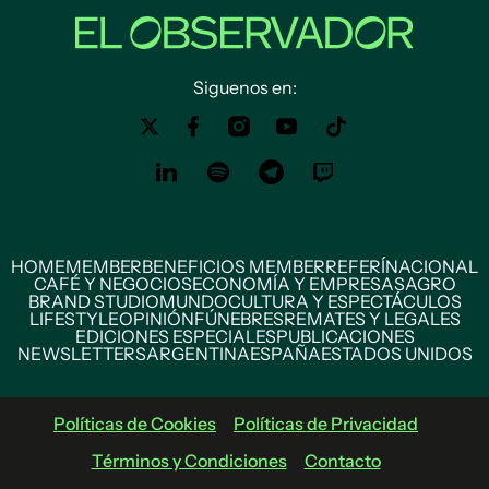
Siguenos en:
HOME
MEMBER
BENEFICIOS MEMBER
REFERÍ
NACIONAL
CAFÉ Y NEGOCIOS
ECONOMÍA Y EMPRESAS
AGRO
BRAND STUDIO
MUNDO
CULTURA Y ESPECTÁCULOS
LIFESTYLE
OPINIÓN
FÚNEBRES
REMATES Y LEGALES
EDICIONES ESPECIALES
PUBLICACIONES
NEWSLETTERS
ARGENTINA
ESPAÑA
ESTADOS UNIDOS
Políticas de Cookies
Políticas de Privacidad
Términos y Condiciones
Contacto