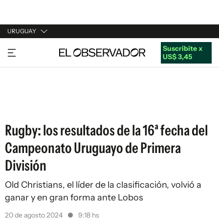
URUGUAY
Suscribite x
URUGUAY
US$ 3,45
ARGENTINA
ESPAÑA
ESTADOS UNIDOS
Rugby: los resultados de la 16ª fecha del
Campeonato Uruguayo de Primera
División
Old Christians, el líder de la clasificación, volvió a
ganar y en gran forma ante Lobos
20 de agosto 2024
9:18 hs