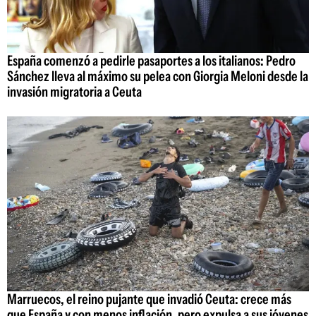
España comenzó a pedirle pasaportes a los italianos: Pedro
Sánchez lleva al máximo su pelea con Giorgia Meloni desde la
invasión migratoria a Ceuta
Marruecos, el reino pujante que invadió Ceuta: crece más
que España y con menos inflación, pero expulsa a sus jóvenes