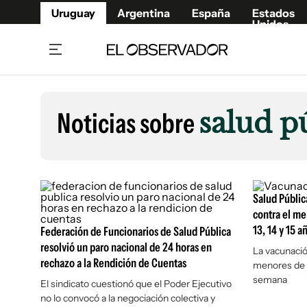
Uruguay
Argentina
España
Estados
Unidos
Home
Lifestyl
Member
Opinió
Noticias sobre
salud p
Beneficios Member
Fúnebr
Referí
Remates
10°C
Sábado:
Ahora en:
Montevideo
Nacional
Mín
8°
Máx
Edicion
11°
Cielo Claro
Café y Negocios
Publica
Salud Públic
Economía y Empresas
Newslet
contra el m
13, 14 y 15 a
Agro
Argent
Federación de Funcionarios de Salud Pública
resolvió un paro nacional de 24 horas en
Brand Studio
La vacunació
España
rechazo a la Rendición de Cuentas
menores de 9
Mundo
Estados
semana
El sindicato cuestionó que el Poder Ejecutivo
Cultura y Espectáculos
no lo convocó a la negociación colectiva y