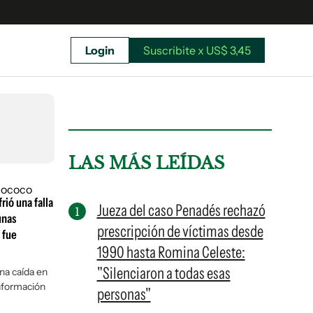
Login
Suscribite x US$ 3,45
uscríbete ahora a El Observador y elegí hasta
donde llegar.
LAS MÁS LEÍDAS
rió una falla
Jueza del caso Penadés rechazó
unas
prescripción de víctimas desde
 fue
1990 hasta Romina Celeste:
"Silenciaron a todas esas
na caída en
información
personas"
Suscribite x US$ 3,45