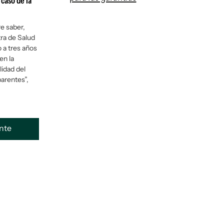
 caso de la
re saber,
tra de Salud
o a tres años
en la
lidad del
parentes”,
ente