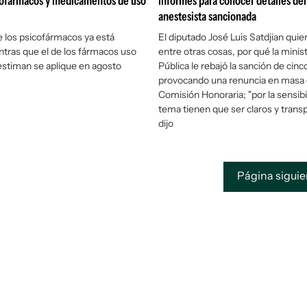
cofármacos y medicamentos de uso
informes para conocer detalles del
anestesista sancionada
e los psicofármacos ya está
El diputado José Luis Satdjian quie
ntras que el de los fármacos uso
entre otras cosas, por qué la minis
stiman se aplique en agosto
Pública le rebajó la sanción de cinc
provocando una renuncia en masa 
Comisión Honoraria; "por la sensibi
tema tienen que ser claros y trans
dijo
Página sigui