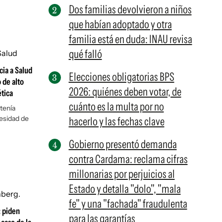
Dos familias devolvieron a niños
que habían adoptado y otra
familia está en duda: INAU revisa
qué falló
cia a Salud
Elecciones obligatorias BPS
 de alto
2026: quiénes deben votar, de
tica
cuánto es la multa por no
tenía
esidad de
hacerlo y las fechas clave
Gobierno presentó demanda
contra Cardama: reclama cifras
millonarias por perjuicios al
Estado y detalla "dolo", "mala
fe" y una "fachada" fraudulenta
: piden
para las garantías