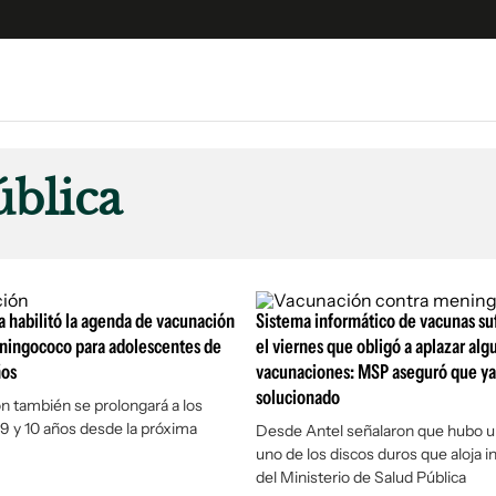
e
S
n
ública
es
Siguenos en:
 y Legales
es especiales
ciones
a habilitó la agenda de vacunación
Sistema informático de vacunas suf
ters
eningococo para adolescentes de
el viernes que obligó a aplazar alg
ños
vacunaciones: MSP aseguró que ya
ina
solucionado
n también se prolongará a los
 y 10 años desde la próxima
Desde Antel señalaron que hubo u
 Unidos
uno de los discos duros que aloja 
del Ministerio de Salud Pública