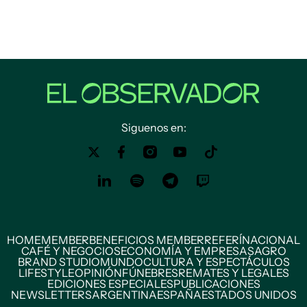
Siguenos en:
HOME
MEMBER
BENEFICIOS MEMBER
REFERÍ
NACIONAL
CAFÉ Y NEGOCIOS
ECONOMÍA Y EMPRESAS
AGRO
BRAND STUDIO
MUNDO
CULTURA Y ESPECTÁCULOS
LIFESTYLE
OPINIÓN
FÚNEBRES
REMATES Y LEGALES
EDICIONES ESPECIALES
PUBLICACIONES
NEWSLETTERS
ARGENTINA
ESPAÑA
ESTADOS UNIDOS