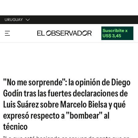
URUGUAY
Suscribite x
URUGUAY
US$ 3,45
ARGENTINA
ESPAÑA
ESTADOS UNIDOS
"No me sorprende": la opinión de Diego
Godín tras las fuertes declaraciones de
Luis Suárez sobre Marcelo Bielsa y qué
expresó respecto a "bombear" al
técnico