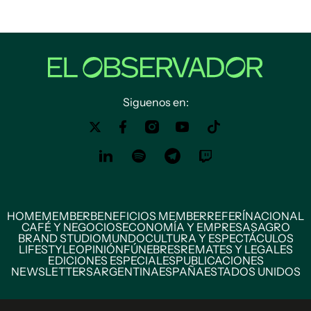
Siguenos en:
HOME
MEMBER
BENEFICIOS MEMBER
REFERÍ
NACIONAL
CAFÉ Y NEGOCIOS
ECONOMÍA Y EMPRESAS
AGRO
BRAND STUDIO
MUNDO
CULTURA Y ESPECTÁCULOS
LIFESTYLE
OPINIÓN
FÚNEBRES
REMATES Y LEGALES
EDICIONES ESPECIALES
PUBLICACIONES
NEWSLETTERS
ARGENTINA
ESPAÑA
ESTADOS UNIDOS